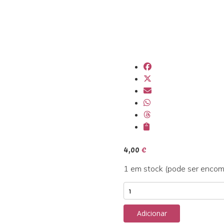
4,00
€
1 em stock (pode ser enco
Quantidade
de
Anel
Adicionar
Essência