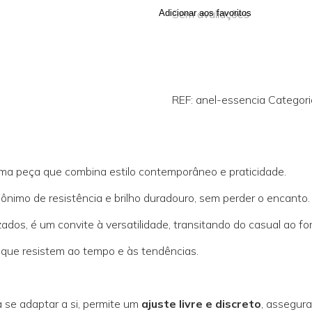
Sem avaliações
Adicionar aos favoritos
REF:
anel-essencia
Categori
uma peça que combina estilo contemporâneo e praticidade.
inônimo de resistência e brilho duradouro, sem perder o encanto.
ados, é um convite à versatilidade, transitando do casual ao fo
 que resistem ao tempo e às tendências.
a se adaptar a si, permite um
ajuste livre e discreto
, assegur