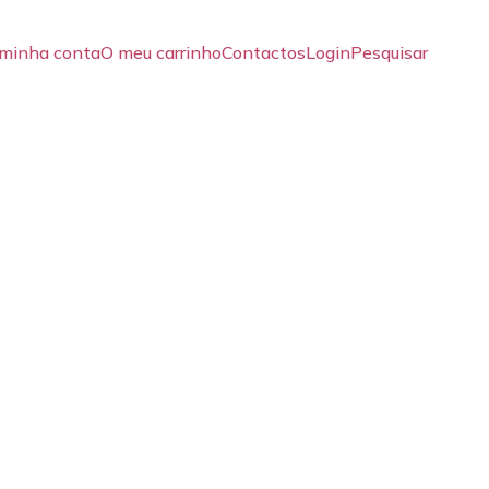
minha conta
O meu carrinho
Contactos
Login
Pesquisar