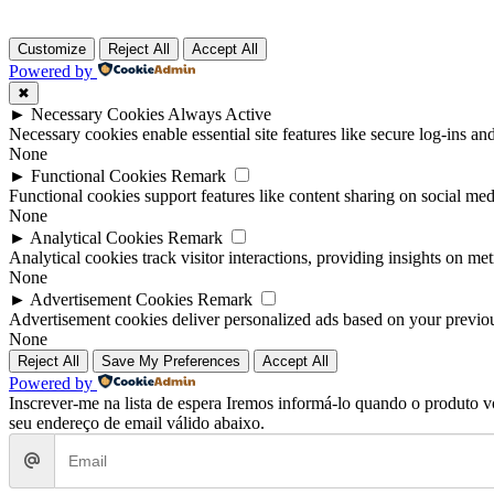
Customize
Reject All
Accept All
Powered by
✖
►
Necessary Cookies
Always Active
Necessary cookies enable essential site features like secure log-ins a
None
►
Functional Cookies
Remark
Functional cookies support features like content sharing on social medi
None
►
Analytical Cookies
Remark
Analytical cookies track visitor interactions, providing insights on metr
None
►
Advertisement Cookies
Remark
Advertisement cookies deliver personalized ads based on your previous
None
Reject All
Save My Preferences
Accept All
Powered by
Inscrever‑me na lista de espera
Iremos informá-lo quando o produto vol
seu endereço de email válido abaixo.