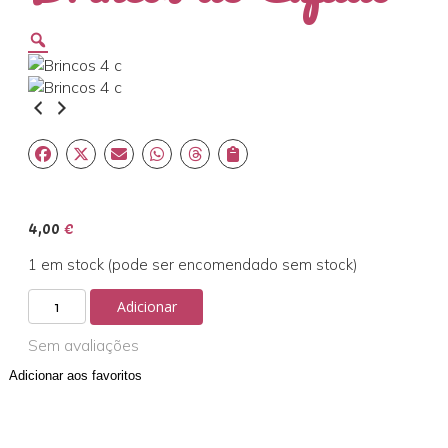
Zoom
4,00
€
1 em stock (pode ser encomendado sem stock)
Quantidade
Adicionar
de
Brincos
Sem avaliações
de
Adicionar aos favoritos
Cupido