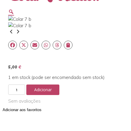
Zoom
5,00
€
1 em stock (pode ser encomendado sem stock)
Quantidade
Adicionar
de
Colar
Sem avaliações
Poseidon
Adicionar aos favoritos