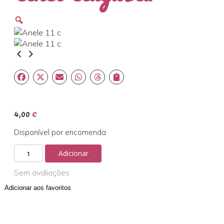
Zoom
4,00
€
Disponível por encomenda
Quantidade
Adicionar
de
Anel
Sem avaliações
Augusta
Adicionar aos favoritos